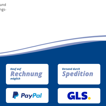
 und
ngs-